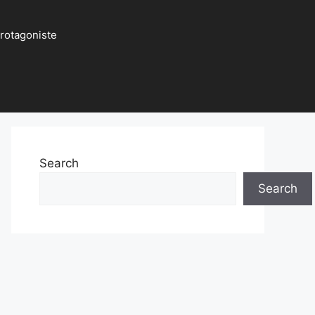
protagoniste
Search
Search