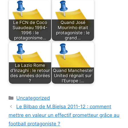
Le FCN de Coco
Quand José
Suaudeau 1994-
Mourinho était
1996 : le
protagoniste : le
protagonisme…
grand…
La Lazio Rome
d’Inzaghi : le retour
Quand Manchester
des années dorées
United régnait sur
?
l’Europe :…
Categories
Uncategorized
Le Bilbao de M.Bielsa 2011-12 : comment
mettre en valeur un effectif prometteur grâce au
football protagoniste ?