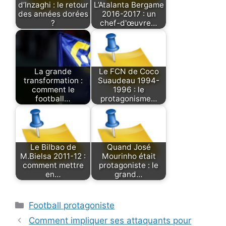
d’Inzaghi : le retour
L’Atalanta Bergame
des années dorées
2016-2017 : un
?
chef-d'œuvre…
La grande
Le FCN de Coco
transformation :
Suaudeau 1994-
comment le
1996 : le
football…
protagonisme…
Le Bilbao de
Quand José
M.Bielsa 2011-12 :
Mourinho était
comment mettre
protagoniste : le
en…
grand…
Categories
Football protagoniste
Comment impliquer ses attaquants pour