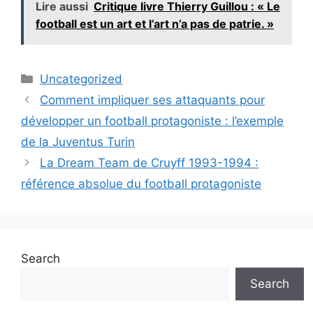
Lire aussi
Critique livre Thierry Guillou : « Le
football est un art et l’art n’a pas de patrie. »
Categories
Uncategorized
Comment impliquer ses attaquants pour
développer un football protagoniste : l’exemple
de la Juventus Turin
La Dream Team de Cruyff 1993-1994 :
référence absolue du football protagoniste
Search
Search