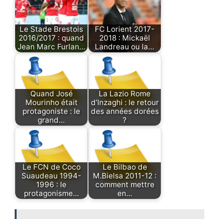
Le Stade Brestois
FC Lorient 2017-
2016/2017 : quand
2018 : Mickaël
Jean Marc Furlan…
Landreau ou la…
Quand José
La Lazio Rome
Mourinho était
d’Inzaghi : le retour
protagoniste : le
des années dorées
grand…
?
Le FCN de Coco
Le Bilbao de
Suaudeau 1994-
M.Bielsa 2011-12 :
1996 : le
comment mettre
protagonisme…
en…