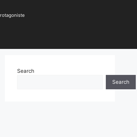
protagoniste
Search
Search