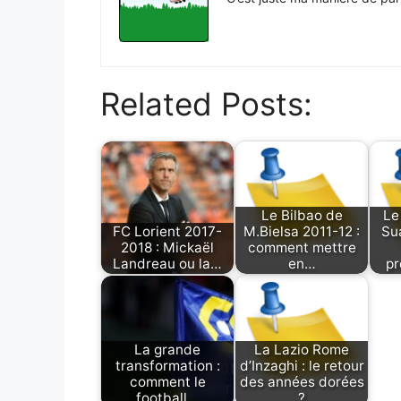
Related Posts:
Le Bilbao de
Le
FC Lorient 2017-
M.Bielsa 2011-12 :
Su
2018 : Mickaël
comment mettre
Landreau ou la…
en…
pr
La grande
La Lazio Rome
transformation :
d’Inzaghi : le retour
comment le
des années dorées
football…
?