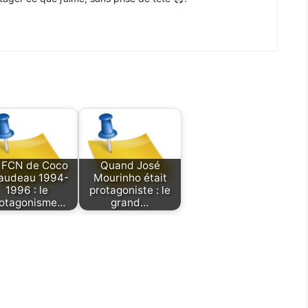
 FCN de Coco
Quand José
audeau 1994-
Mourinho était
1996 : le
protagoniste : le
otagonisme…
grand…