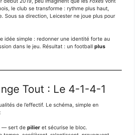
r début 2019, peu imaginent que les
Foxes
vont
ois, le club se transforme : rythme plus haut,
e. Sous sa direction, Leicester ne joue plus pour
 idée simple : redonner une identité forte au
ssion dans le jeu. Résultat : un football
plus
ge Tout : Le 4-1-4-1
lités de l’effectif. Le schéma, simple en
:
i — sert de
pilier
et sécurise le bloc.