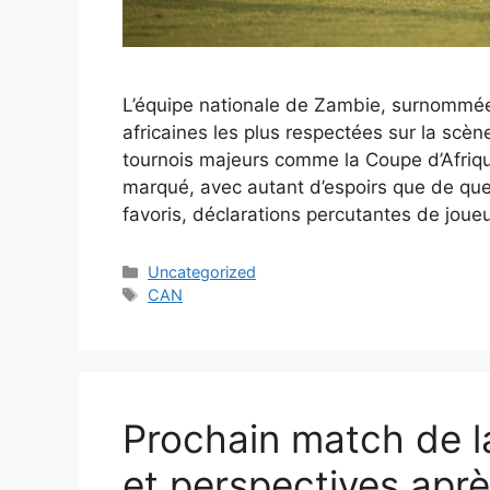
L’équipe nationale de Zambie, surnommée 
africaines les plus respectées sur la scèn
tournois majeurs comme la Coupe d’Afriqu
marqué, avec autant d’espoirs que de qu
favoris, déclarations percutantes de joue
Categories
Uncategorized
Tags
CAN
Prochain match de la
et perspectives apr