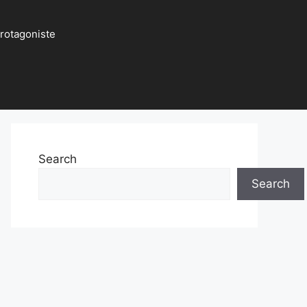
protagoniste
Search
Search