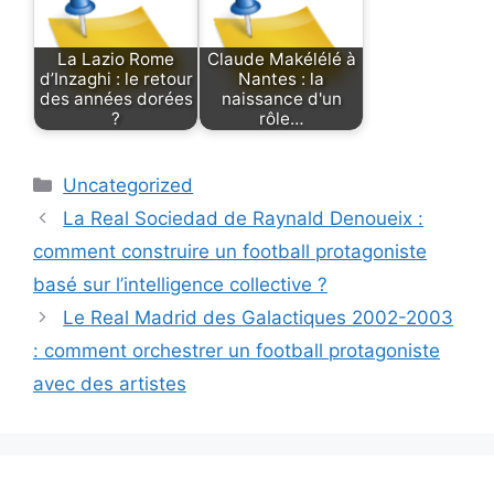
La Lazio Rome
Claude Makélélé à
d’Inzaghi : le retour
Nantes : la
des années dorées
naissance d'un
?
rôle…
Categories
Uncategorized
La Real Sociedad de Raynald Denoueix :
comment construire un football protagoniste
basé sur l’intelligence collective ?
Le Real Madrid des Galactiques 2002-2003
: comment orchestrer un football protagoniste
avec des artistes