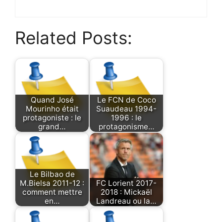
Related Posts:
Quand José
Le FCN de Coco
Mourinho était
Suaudeau 1994-
protagoniste : le
1996 : le
grand…
protagonisme…
Le Bilbao de
M.Bielsa 2011-12 :
FC Lorient 2017-
comment mettre
2018 : Mickaël
en…
Landreau ou la…