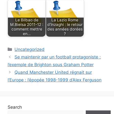
Le Bilbao de
La Lazio Rome
M.Bielsa 2011-12 :
d’Inzaghi : le retour
comment mettre
des années dorées
en…
?
Categories
Uncategorized
Se maintenir par un football protagoniste :
l’exemple de Brighton sous Graham Potter
Quand Manchester United régnait sur
l’Europe : l’épopée 1998-1999 d’Alex Ferguson
Search