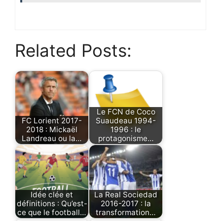
Related Posts:
Le FCN de Coco
FC Lorient 2017-
Suaudeau 1994-
2018 : Mickaël
1996 : le
Landreau ou la…
protagonisme…
Idée clée et
La Real Sociedad
définitions : Qu’est-
2016-2017 : la
ce que le football…
transformation…