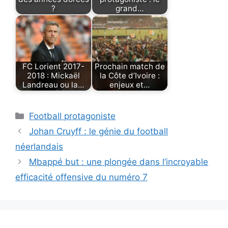
?
grand…
FC Lorient 2017-
Prochain match de
2018 : Mickaël
la Côte d’Ivoire :
Landreau ou la…
enjeux et…
Categories
Football protagoniste
Johan Cruyff : le génie du football
néerlandais
Mbappé but : une plongée dans l’incroyable
efficacité offensive du numéro 7