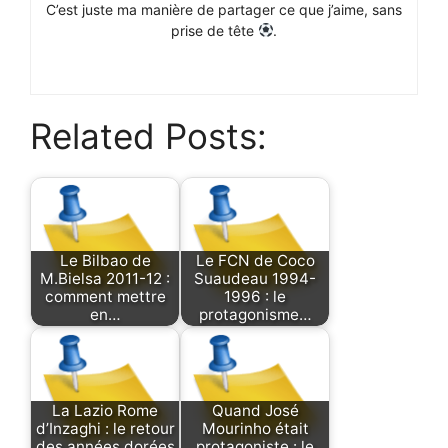
C’est juste ma manière de partager ce que j’aime, sans
prise de tête
.
Related Posts:
Le Bilbao de
Le FCN de Coco
M.Bielsa 2011-12 :
Suaudeau 1994-
comment mettre
1996 : le
en…
protagonisme…
La Lazio Rome
Quand José
d’Inzaghi : le retour
Mourinho était
des années dorées
protagoniste : le